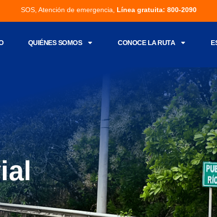
SOS, Atención de emergencia,
Línea gratuita: 800-2090
IO
QUIÉNES SOMOS
CONOCE LA RUTA
E
ial