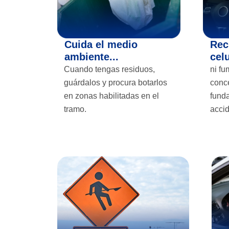
Cuida el medio
Rec
ambiente...
cel
Cuando tengas residuos,
ni fu
guárdalos y procura botarlos
conc
en zonas habilitadas en el
funda
tramo.
acci